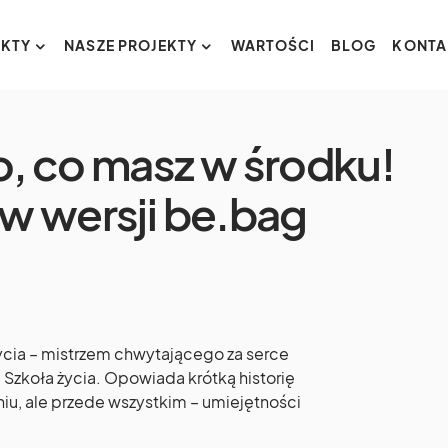
KTY
NASZE PROJEKTY
WARTOŚCI
BLOG
KONTA
to, co masz w środku!
 w wersji be.bag
cia – mistrzem chwytającego za serce
. Szkoła życia. Opowiada krótką historię
u, ale przede wszystkim – umiejętności