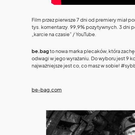
Film przez pierwsze 7 dni od premiery miał po
tys. komentarzy. 99,9% pozytywnych. 3 dni po 
„karcie na czasie” / YouTube.
be.bag
to nowa marka plecaków, która zachęc
odwagi w jego wyrażaniu. Do wyboru jest 9 ko
najważniejsze jest co, co masz w sobie! #syb
be-bag.com