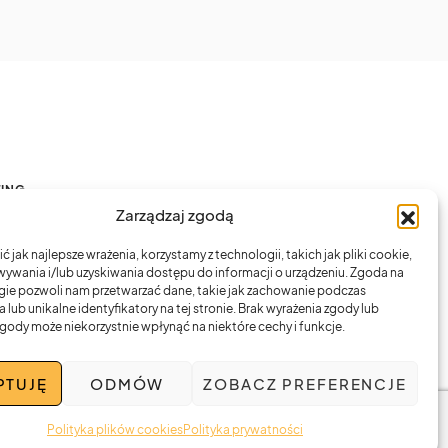
TING
Zarządzaj zgodą
 jak najlepsze wrażenia, korzystamy z technologii, takich jak pliki cookie,
ywania i/lub uzyskiwania dostępu do informacji o urządzeniu. Zgoda na
Z NAMI
gie pozwoli nam przetwarzać dane, takie jak zachowanie podczas
 lub unikalne identyfikatory na tej stronie. Brak wyrażenia zgody lub
gody może niekorzystnie wpłynąć na niektóre cechy i funkcje.
PTUJĘ
ODMÓW
ZOBACZ PREFERENCJE
Polityka plików cookies
Polityka prywatności
Produkty
nasze projekty
Wartości
blog
kontakt