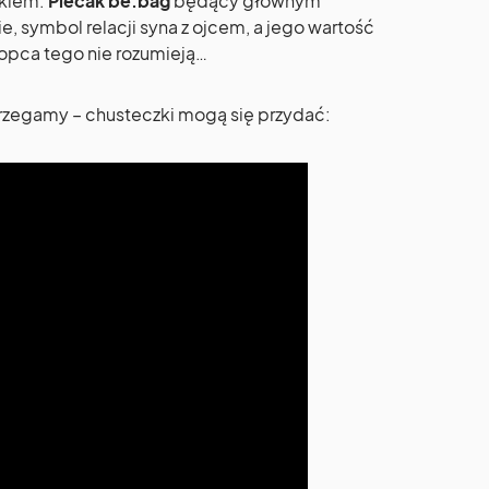
ekiem.
Plecak be.bag
będący głównym
, symbol relacji syna z ojcem, a jego wartość
łopca tego nie rozumieją…
strzegamy – chusteczki mogą się przydać: