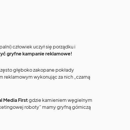
alni) człowiek uczył się porządku i
zyć gryfne kampanie reklamowe!
zęsto głęboko zakopane pokłady
m reklamowym wykonując za nich „czarną
l Media First
gdzie kamieniem węgielnym
rketingowej roboty” mamy gryfną górniczą