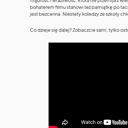
mądrość i wrażliwość, która nie przemija z wi
bohaterem filmu stanowi też pamiątkę po tacie
jest bezcenna. Niestety koledzy ze szkoły ch
Co dzieje się dalej? Zobaczcie sami, tylko o