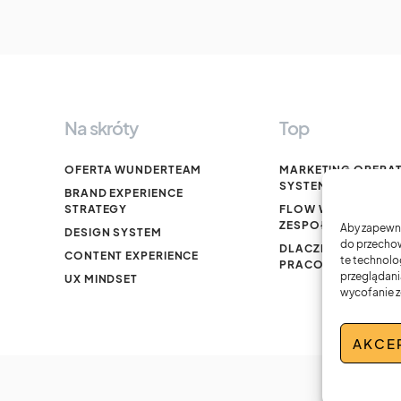
Na skróty
Top
OFERTA WUNDERTEAM
MARKETING OPERA
SYSTEM
BRAND EXPERIENCE
STRATEGY
FLOW W PRACY
ZESPOŁOWEJ
Aby zapewnić
DESIGN SYSTEM
do przechow
DLACZEGO WARTO 
CONTENT EXPERIENCE
te technolo
PRACOWAĆ!
przeglądania
UX MINDSET
wycofanie z
AKCE
home