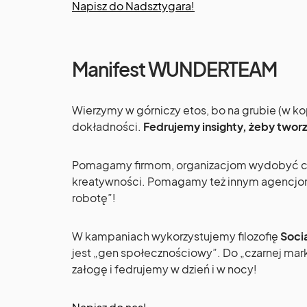
Napisz do Nadsztygara!
Manifest WUNDERTEAM
Wierzymy w górniczy etos, bo na grubie (w kop
dokładności.
Fedrujemy insighty, żeby twor
Pomagamy firmom, organizacjom wydobyć c
kreatywności. Pomagamy też innym agencjo
robotę”!
W kampaniach wykorzystujemy filozofię
Socia
jest „gen społecznościowy”. Do „czarnej ma
załogę i fedrujemy w dzień i w nocy!