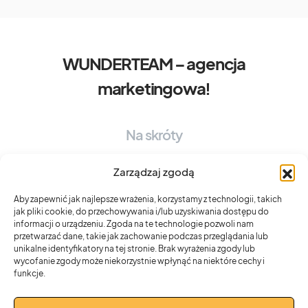
WUNDERTEAM – agencja
marketingowa!
Na skróty
OFERTA WUNDERTEAM
BRAND EXPERIENCE STRATEGY
Zarządzaj zgodą
DESIGN SYSTEM
CONTENT EXPERIENCE
UX MINDSET
Aby zapewnić jak najlepsze wrażenia, korzystamy z technologii, takich
jak pliki cookie, do przechowywania i/lub uzyskiwania dostępu do
informacji o urządzeniu. Zgoda na te technologie pozwoli nam
Top
przetwarzać dane, takie jak zachowanie podczas przeglądania lub
unikalne identyfikatory na tej stronie. Brak wyrażenia zgody lub
wycofanie zgody może niekorzystnie wpłynąć na niektóre cechy i
MARKETING OPERATING SYSTEM
funkcje.
FLOW W PRACY ZESPOŁOWEJ
DLACZEGO WARTO Z NAMI PRACOWAĆ!