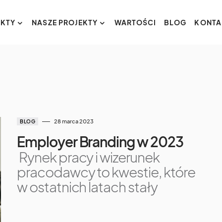
KTY
NASZE PROJEKTY
WARTOŚCI
BLOG
KONTA
28 marca 2023
BLOG
Employer Branding w 2023
Rynek pracy i wizerunek
pracodawcy to kwestie, które
w ostatnich latach stały