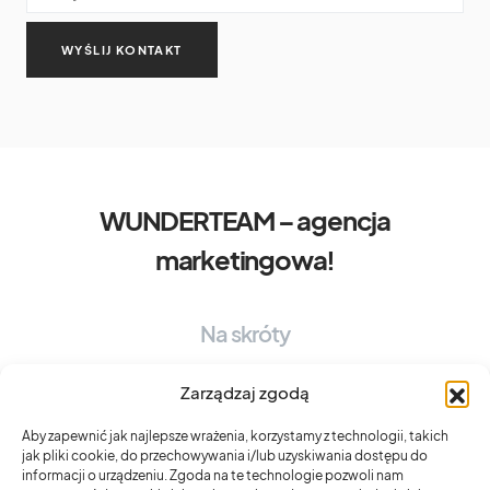
WUNDERTEAM – agencja
marketingowa!
Na skróty
OFERTA WUNDERTEAM
BRAND EXPERIENCE STRATEGY
Zarządzaj zgodą
DESIGN SYSTEM
CONTENT EXPERIENCE
UX MINDSET
Aby zapewnić jak najlepsze wrażenia, korzystamy z technologii, takich
jak pliki cookie, do przechowywania i/lub uzyskiwania dostępu do
informacji o urządzeniu. Zgoda na te technologie pozwoli nam