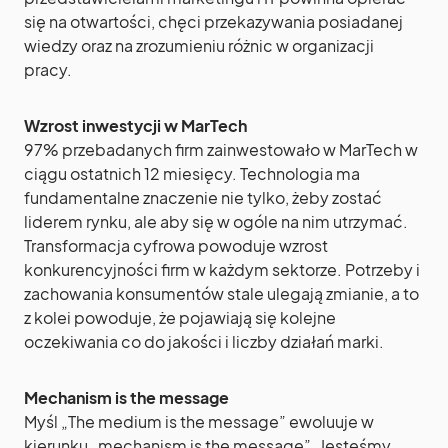
się na otwartości, chęci przekazywania posiadanej
wiedzy oraz na zrozumieniu różnic w organizacji
pracy.
Wzrost inwestycji w MarTech
97% przebadanych firm zainwestowało w MarTech w
ciągu ostatnich 12 miesięcy. Technologia ma
fundamentalne znaczenie nie tylko, żeby zostać
liderem rynku, ale aby się w ogóle na nim utrzymać.
Transformacja cyfrowa powoduje wzrost
konkurencyjności firm w każdym sektorze. Potrzeby i
zachowania konsumentów stale ulegają zmianie, a to
z kolei powoduje, że pojawiają się kolejne
oczekiwania co do jakości i liczby działań marki.
Mechanism is the message
Myśl „The medium is the message” ewoluuje w
kierunku „mechanism is the message”. Jesteśmy