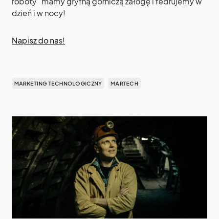
roboty” mamy gryfną górniczą załogę i fedrujemy w
dzień i w nocy!
Napisz do nas!
MARKETING TECHNOLOGICZNY
MARTECH