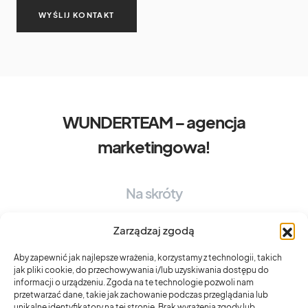
WUNDERTEAM – agencja
marketingowa!
Na skróty
OFERTA WUNDERTEAM
BRAND EXPERIENCE STRATEGY
Zarządzaj zgodą
DESIGN SYSTEM
CONTENT EXPERIENCE
UX MINDSET
Aby zapewnić jak najlepsze wrażenia, korzystamy z technologii, takich
jak pliki cookie, do przechowywania i/lub uzyskiwania dostępu do
informacji o urządzeniu. Zgoda na te technologie pozwoli nam
Top
przetwarzać dane, takie jak zachowanie podczas przeglądania lub
unikalne identyfikatory na tej stronie. Brak wyrażenia zgody lub