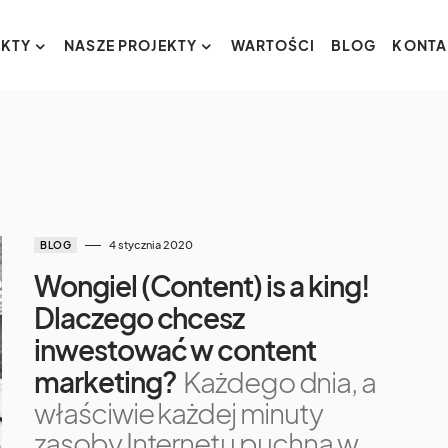
KTY
NASZE PROJEKTY
WARTOŚCI
BLOG
KONTA
4 stycznia 2020
BLOG
Wongiel (Content) is a king!
Dlaczego chcesz
inwestować w content
marketing?
Każdego dnia, a
właściwie każdej minuty
zasoby Internetu puchną w